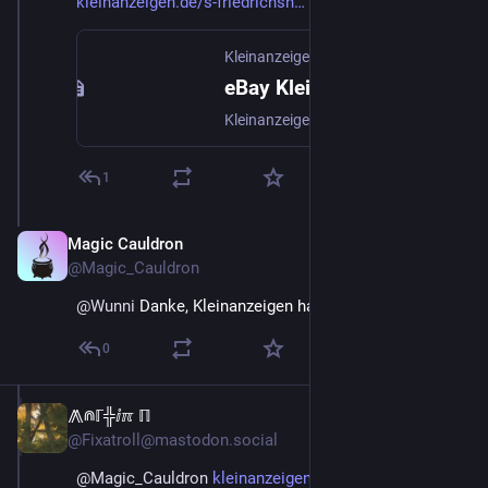
kleinanzeigen.de/s-friedrichsh
Kleinanzeigen
eBay Kleinanzeigen ist jetzt Kleinanzeigen | Kleinanzeigen
Kleinanzeigen: Fahrrad 26 - Jetzt in Friedrichshain-Kreuzberg finden oder inserieren! - kleinanzeigen.de
1
Magic Cauldron
May 19
@Magic_Cauldron
@
Wunni
 Danke, Kleinanzeigen hab ich im Blick. :)
0
⨇⋒ℾ╬ⅈℼ ℿ
May 18
@Fixatroll@mastodon.social
@
Magic_Cauldron
kleinanzeigen.de/s-anzeige/dam