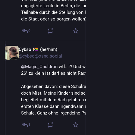
engagierte Leute in Berlin, die langfristig für mehr 
Teilhabe durch die Stellung von Prüfungsrädern durch 
die Stadt oder so sorgen wollen) 🙂
0
Cybso
(he/him)
May 18
*
@cybso@osna.social
@
Magic_Cauldron
 wtf...?! Und wenn das Kind für ein 
26" zu klein ist darf es nicht Radfahren oder was?
Abgesehen davon: diese Schulradfahr-"Prüfungen" sind 
doch Mist. Meine Kinder sind schon zum Kindergarten 
begleitet mit dem Rad gefahren und im Laufe der 
ersten Klasse dann irgendwann auch alleine zur 
Schule. Ganz ohne irgendeine Pseudo-Prüfung.
1