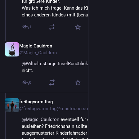
für größere Kinder.
Was ich mich frage: Kann das Kind nicht das Rad 
eines anderen Kindes (mit-)benutzen?
1
Magic Cauldron
May 21
@Magic_Cauldron
@
WilhelmsburgerInselRundblick
 Ne, klappt leider 
nicht.
0
freitagvormittag
May 20
@freitagvormittag@mastodon.social
@
Magic_Cauldron
 eventuell für die Prüfung eines 
ausleihen? Friedrichshain sollte doch voller 
ausgemusterter Kinderfahrräder sein 😉