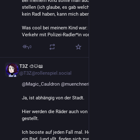
Bei meinem Kind sollte man auch ein eigenes Fahrrad 
stellen (ich glaube, es gab welche für Kinder die noch 
kein Radl haben, kann mich aber auch irren).
Was cool bei meinem Kind war: Fahren in echten 
Verkehr mit Polizei-Radler*in vorne (und hinten?)
0
T3Z 🎨🐱📖
May 19
*
@T3Z@rollenspiel.social
@
Magic_Cauldron
@
muenchnerin
Ja, ist abhängig von der Stadt.
Hier werden die Räder auch von der Verkehrswacht 
gestellt. 
Ich booste auf jeden Fall mal. Hoffe, ihr findet noch 
ein Rad. (und vllt. finden sich zusätzlich noch politisch 