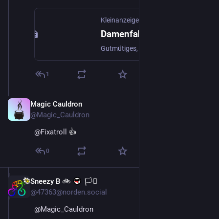
Kleinanzeigen
Damenfahrrad 26"
Gutmütiges, wendiges, handliches Fahrrad mit Rücktritt und 7-Gang Nabenschaltung, die neu eingebaut...,Damenfahrrad 26" in Berlin - Tempelhof
1
Magic Cauldron
May 19
@Magic_Cauldron
@
Fixatroll
 👍
0
Sneezy B 🚲
🏳️‍⚧️
May 18
*
@47363@norden.social
@
Magic_Cauldron