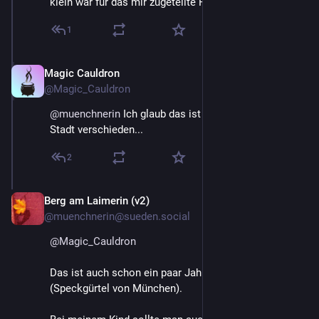
klein war für das mir zugeteilte Rad bei der Prüfung)
1
Magic Cauldron
May 18
@Magic_Cauldron
@
muenchnerin
 Ich glaub das ist wirklich von Stadt zu 
Stadt verschieden...
2
Berg am Laimerin (v2)
May 19
*
@muenchnerin@sueden.social
@
Magic_Cauldron
Das ist auch schon ein paar Jahrzehnte her 
(Speckgürtel von München).