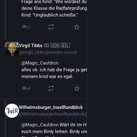
Frage ans Kind: "Wie würdest du dich fühlen, wenn 
deine Klasse die Radfahrprüfung macht und du nicht?"
Kind: "Unglaublich scheiße."
1
Virgil Tibbs 🏳️‍🌈 🇺🇦 🇬🇱
May 18
@virgil_tibbs@norden.social
@
Magic_Cauldron
alles ok. ich hab die Frage ja geteilt.
meinem kind war es egal.
0
Wilhelmsburger_InselRundblick
May 20
@WilhelmsburgerInselRundblick@norden.social
@
Magic_Cauldron
 Wärt ihr im Hamburg, würde ich 
euch mein Birdy leihen. Birdy und Brompton gehen gut 