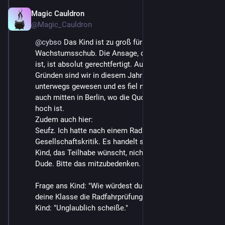
Magic Cauldron
May 18
@Magic_Cauldron
@
cybso
 Das Kind ist zu groß für das Rad dank 
Wachstumsschub. Die Ansage, dass das Rad zu klein 
ist, ist absolut gerechtfertigt. Aus mannigfaltigen 
Gründen sind wir in diesem Jahr wenig mit dem Rad 
unterwegs gewesen und es fiel nicht auf. Wir wohnen 
auch mitten in Berlin, wo die Quote an Unfällen recht 
hoch ist.
Zudem auch hier: 
Seufz. Ich hatte nach einem Rad gefragt, nicht nach 
Gesellschaftskritik. Es handelt sich um ein 10jähriges 
Kind, das Teilhabe wünscht, nicht um nen 40jährigen 
Dude. Bitte das mitzubedenken.
Frage ans Kind: "Wie würdest du dich fühlen, wenn 
deine Klasse die Radfahrprüfung macht und du nicht?"
Kind: "Unglaublich scheiße."