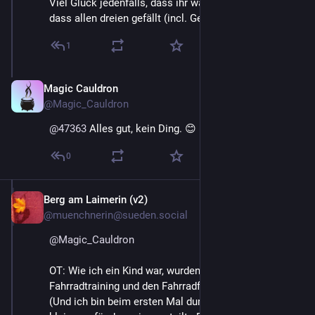
Viel Glück jedenfalls, dass ihr was Ordentliches findet, 
dass allen dreien gefällt (incl. Geldbeutel). 🍀 🚲
1
Magic Cauldron
May 18
@Magic_Cauldron
@
47363
 Alles gut, kein Ding. 😊
0
Berg am Laimerin (v2)
May 18
@muenchnerin@sueden.social
@
Magic_Cauldron
OT: Wie ich ein Kind war, wurden uns die Räder für das 
Fahrradtraining und den Fahrradführerschein gestellt. 
(Und ich bin beim ersten Mal durchgefallen, weil ich zu 