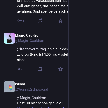
Ich habe ab voraussichtlich nächster Woche ein 27,5 
Zoll abzugeben, das haben meine Kinder ab ~9 
gefahren. Sind aber beide auch sehr groß.
1
Magic Cauldron
May 21
@Magic_Cauldron
@
freitagvormittag
 Ich glaub das wäre wahrscheinlich 
zu groß (Kind ist 1,50 m). Ausleihen passt leider hier 
nicht.
0
Wunni
May 19
@Wunni@ruhr.social
@
Magic_Cauldron
Hast Du hier schon geguckt?