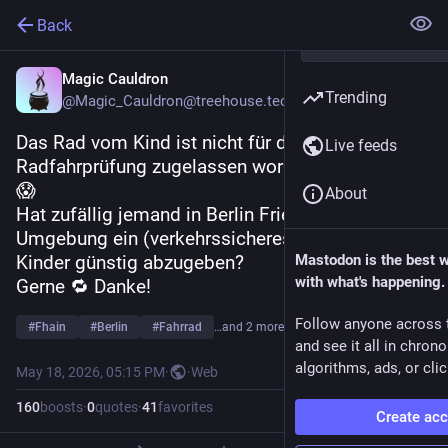
Back
Magic Cauldron
Trending
@Magic_Cauldron@treehouse.technopagans.de
Das Rad vom Kind ist nicht für die 
Live feeds
Radfahrprüfung zugelassen worden, da zu klein. 
😱 
About
Hat zufällig jemand in Berlin Friedrichshain/nahe 
Umgebung ein (verkehrssicheres) 26" Rad für 
Kinder günstig abzugeben?
Mastodon is the best 
with what's happening.
Gerne 🔁 Danke! 
Follow anyone across 
#
Fhain
#
Berlin
#
Fahrrad
…and 2 more
and see it all in chron
algorithms, ads, or clic
May 18, 2026, 05:15 PM
·
·
Web
160
boosts
·
0
quotes
·
41
favorites
Create ac