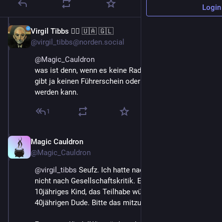
Login
Virgil Tibbs 🏳️‍🌈 🇺🇦 🇬🇱
May 18
@virgil_tibbs@norden.social
@
Magic_Cauldron
was ist denn, wenn es keine Radfahrprüfung gibt? es 
gibt ja keinen Führerschein oder TÜV, der entzogen 
werden kann.
1
Magic Cauldron
May 18
@Magic_Cauldron
@
virgil_tibbs
 Seufz. Ich hatte nach einem Rad gefragt, 
nicht nach Gesellschaftskritik. Es handelt sich um ein 
10jähriges Kind, das Teilhabe wünscht, nicht um nen 
40jährigen Dude. Bitte das mitzubedenken.