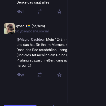
Denke das sagt alles.
1
Cybso
(he/him)
May 18
*
@cybso@osna.social
@
Magic_Cauldron
 Mein 12-jähriger fährt ein 24" Rad 
und das hat für ihn im Moment noch die Ideale Größe. 
Dass das Rad tatsächlich unangemessen klein ist 
(und dies tatsächlich ein Grund ist das Kind von der 
Prüfung auszuschließen) ging aus deinem OP nicht 
hervor 😉
0