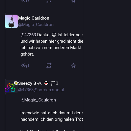
1
Magic Cauldron
May 18
@Magic_Cauldron
@
47363
 Danke! 😊 Ist leider ne ganze Ecke weit weg 
und wir haben hier grad nicht die Körner dafür. Aber 
ich hab von nem anderen Markt hier in der Nähe 
gehört.
1
Sneezy B 🚲
🏳️‍⚧️
May 18
@47363@norden.social
@
Magic_Cauldron
Irgendwie hatte ich das mit der nicht-Nähe befürchtet - 
nachdem ich den originalen Tröt abgeschickt hatte.