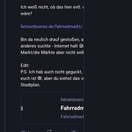
Ich weiß nicht, ob das hier evtl. was für dich/euch 
wäre?
fietsenboerse.de/fahrradmarkt/
Bin da neulich drauf gestoßen, als ich ganz was 
anderes suchte - Internet halt 😅 - kenne den 
Markt/die Märkte aber nicht selber.
Edit:
P.S. Ich hab auch nicht geguckt, ob's in der Nähe von 
euch ist 🙈, aber du siehst das vermutlich sofort ohne 
Stadtplan.
fietsenboerse.de
Fahrradmarkt Berlin & Fahrradflohmarkt Berlin | Fietsenboerse
Fahrradmarkt Berlin: Finde aus über 600 gebrauchten Rädern an einem Ort dein Rad. Am Fahrradflohmarkt günstig für Stadt, Alltag & Abenteuer kaufen.