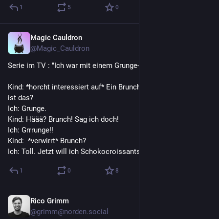
1
5
0
Magic Cauldron
2h
@Magic_Cauldron
Serie im TV : "Ich war mit einem Grunge-Rocker zusammen.."
Kind: *horcht interessiert auf* Ein Brunch-Rocker?! Was.. was 
ist das? 
Ich: Grunge.
Kind: Häää? Brunch! Sag ich doch! 
Ich: Grrrunge!!
Kind:  *verwirrt* Brunch?
Ich: Toll. Jetzt will ich Schokocroissants und Rührei.
1
0
8
Rico Grimm
5h
@grimm@norden.social