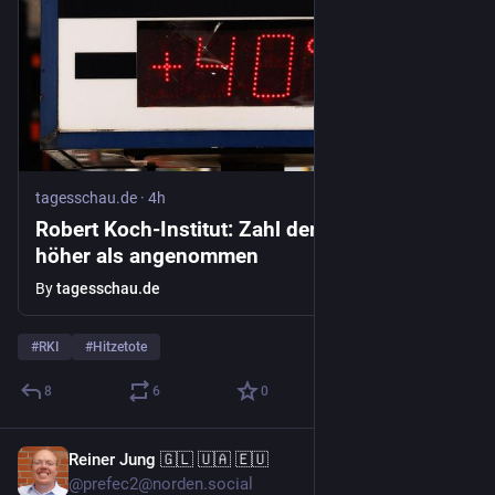
tagesschau.de
·
4h
Robert Koch-Institut: Zahl der Hitzetoten
höher als angenommen
By
tagesschau.de
#
RKI
#
Hitzetote
8
6
0
Reiner Jung 🇬🇱 🇺🇦 🇪🇺
7h
@prefec2@norden.social