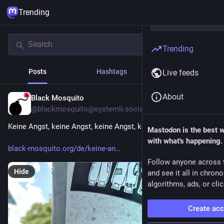
Trending
Trending
Posts
Hashtags
News
Live feeds
About
Black Mosquito
1h
@blackmosquito@systemli.social
Keine Angst, keine Angst, keine Angst, keine Angst.  🏴 
Mastodon is the best 
with what's happening.
black-mosquito.org/de/keine-an
Follow anyone across 
Hide
and see it all in chron
algorithms, ads, or clic
Create ac