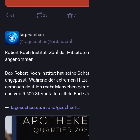
1
23
7
tagesschau
4h
@tagesschau@ard.social
Robert Koch-Institut: Zahl der Hitzetoten höher als 
angenommen
Das Robert Koch-Institut hat seine Schätzungen zu Hitzetoten 
angepasst: Während der extremen Hitze Ende Juni sind 
demnach deutlich mehr Menschen gestorben. Das RKI spricht 
nun von 9.600 Sterbefällen allein Ende Juni.
➡️ 
tagesschau.de/inland/gesellsch